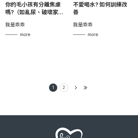
你的毛小孩有分離焦慮
不愛喝水? 如何訓練改
嗎?（如亂尿、破壞家
善
具）
我是乖乖
我是乖乖
more
more
1
2