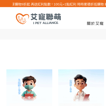
入會員享購物9折起.再送紅利點數 ! 100元=1點紅利 時時累積折抵購物 終身有
關於艾寵