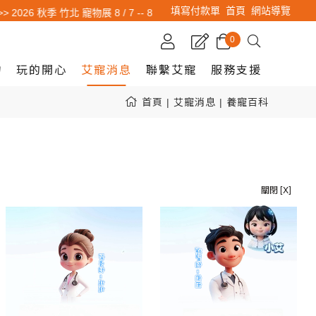
填寫付款單
首頁
網站導覽
2026 秋季 竹北 寵物展 8 / 7 -- 8 / 10 艾寵在 竹北體育館 <<
0
物
玩的開心
艾寵消息
聯繫艾寵
服務支援
首頁
艾寵消息
養寵百科
關閉 [X]