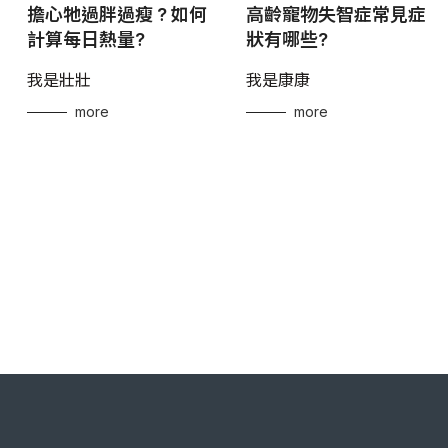
擔心牠過胖過瘦 ? 如何
高齡寵物失智症常見症
計算每日熱量?
狀有哪些?
我是壯壯
我是康康
more
more