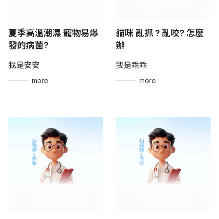
夏季高溫潮濕 寵物易爆
貓咪 亂抓 ? 亂咬? 怎麼
發的病菌?
辦
我是安安
我是乖乖
more
more