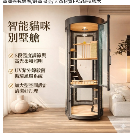
電壓過載保護/靜電噴塗/天然材質FAS級橡膠木