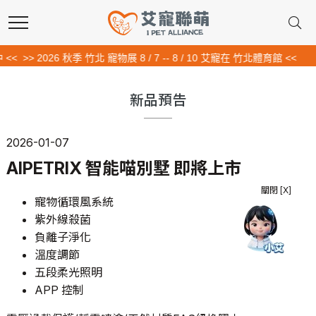
<<
>> 2026 秋季 竹北 寵物展 8 / 7 -- 8 / 10 艾寵在 竹北體育館 <<
新品預告
2026-01-07
AIPETRIX 智能喵別墅 即將上市
關閉 [X]
寵物循環風系統
紫外線殺菌
負離子淨化
溫度調節
五段柔光照明
APP 控制