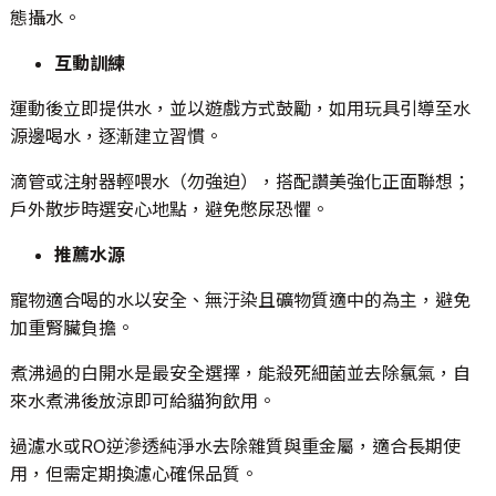
態攝水。
互動訓練
運動後立即提供水，並以遊戲方式鼓勵，如用玩具引導至水
源邊喝水，逐漸建立習慣。
滴管或注射器輕喂水（勿強迫），搭配讚美強化正面聯想；
戶外散步時選安心地點，避免憋尿恐懼。
推薦水源
寵物適合喝的水以安全、無汙染且礦物質適中的為主，避免
加重腎臟負擔。
煮沸過的白開水是最安全選擇，能殺死細菌並去除氯氣，自
來水煮沸後放涼即可給貓狗飲用。
過濾水或RO逆滲透純淨水去除雜質與重金屬，適合長期使
用，但需定期換濾心確保品質。