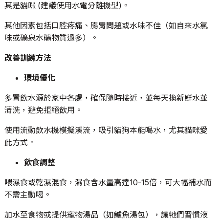
其是貓咪 (建議使用水電分離機型)。
其他因素包括口腔疼痛、腸胃問題或水味不佳（如自來水氯
味或礦泉水礦物質過多）。
改善訓練方法
環境優化
多置飲水源於家中各處，確保隨時接近，並每天換新鮮水並
清洗，避免拒絕飲用。
使用流動飲水機模擬溪流，吸引貓狗本能喝水，尤其貓咪愛
此方式。
飲食調整
喂濕食或乾濕混食，濕食含水量高達10-15倍，可大幅補水而
不需主動喝。
加水至食物或提供寵物湯品（如鱸魚湯包），讓牠們習慣液