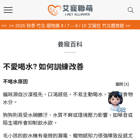
<<
>> 2026 秋季 竹北 寵物展 8 / 7 -- 8 / 10 艾寵在 竹北體育館 <<
養寵百科
不愛喝水? 如何訓練改善
不喝水原因
關閉 [X]
貓咪源自沙漠祖先，口渴感低，不易主動喝水，常依賴食物
水分。
狗狗則易受水碗髒汙、水質不鮮或環境壓力影響，如噪音或
陌生場所會抑制飲水欲。
毛小孩的飲水機有毫微的漏電、寵物感知力很強導致反感尤