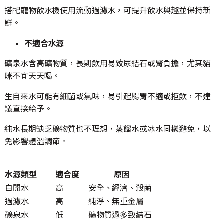
搭配寵物飲水機使用流動過濾水，可提升飲水興趣並保持新
鮮。
不適合水源
礦泉水含高礦物質，長期飲用易致尿結石或腎負擔，尤其貓
咪不宜天天喝。
生自來水可能有細菌或氯味，易引起腸胃不適或拒飲，不建
議直接給予。
純水長期缺乏礦物質也不理想，蒸餾水或冰水同樣避免，以
免影響體溫調節。
水源類型
適合度
原因
白開水
高
安全、經濟、殺菌
過濾水
高
純淨、無重金屬
礦泉水
低
礦物質過多致結石