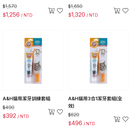
1,570
1,650
$
$
1,256
1,320
$
$
/ NTD
/ NTD
A&H貓用潔牙訓練套組
A&H貓用3合1潔牙套組(全
效)
490
$
620
392
$
$
/ NTD
496
$
/ NTD