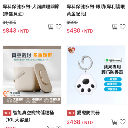
專科保健系列-犬貓調理關節
專科保健系列-眼睛(專利護眼
(綠唇貝油)
黃金配比)
1,055
600
$
$
843
480
$
$
/ NTD
/ NTD
智能真空寵物儲糧桶
愛寵防丟器
（10L大容量）
468
$
/ NTD