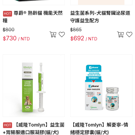
尊爵® 熟齡貓 機能天然
益生菌系列-犬貓腎臟泌尿道
糧
守護益生配方
800
865
$
$
730
692
$
$
/ NTD
/ NTD
【威隆Tomlyn】益生菌
【威隆Tomlyn】解憂寧-情
+胃腸服適口服凝膠(貓/犬)
緒穩定膠囊(貓/犬)