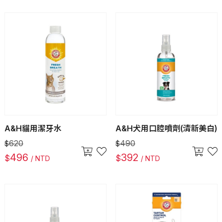
A&H貓用潔牙水
A&H犬用口腔噴劑(清新美白)
620
490
$
$
496
392
$
$
/ NTD
/ NTD