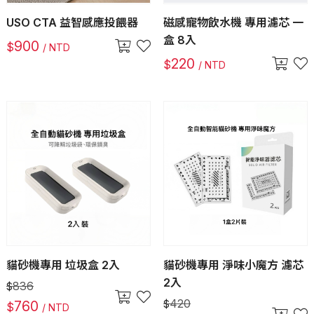
USO CTA 益智感應投餵器
磁感寵物飲水機 專用濾芯 一
盒 8入
900
$
/ NTD
220
$
/ NTD
貓砂機專用 垃圾盒 2入
貓砂機專用 淨味小魔方 濾芯
2入
836
$
420
760
$
$
/ NTD