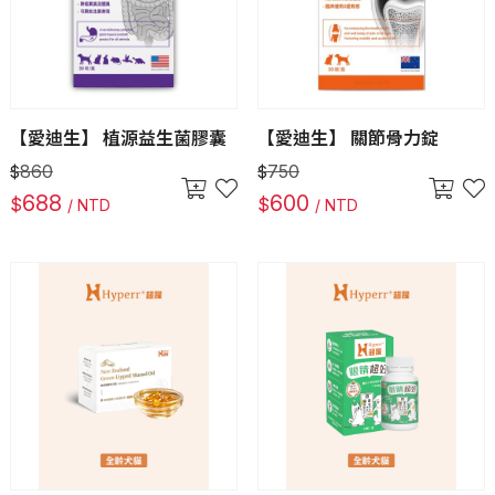
【愛迪生】 植源益生菌膠囊
【愛迪生】 關節骨力錠
860
750
$
$
688
600
$
$
/ NTD
/ NTD