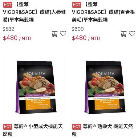
【靈萃
【靈萃
VIGOR&SAGE】成貓(人參健
VIGOR&SAGE】成貓(百合根
體)草本無穀糧
美毛)草本無穀糧
582
600
$
$
480
480
$
$
/ NTD
/ NTD
尊爵® 小型成犬機能天
尊爵® 熟齡犬 機能天然
然糧
糧