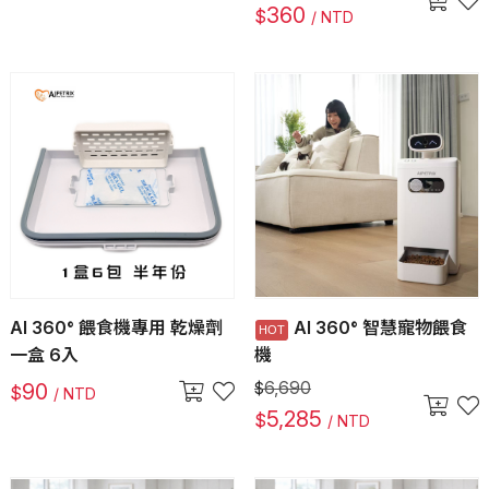
360
$
/ NTD
AI 360° 餵食機專用 乾燥劑
AI 360° 智慧寵物餵食
一盒 6入
機
6,690
90
$
$
/ NTD
5,285
$
/ NTD