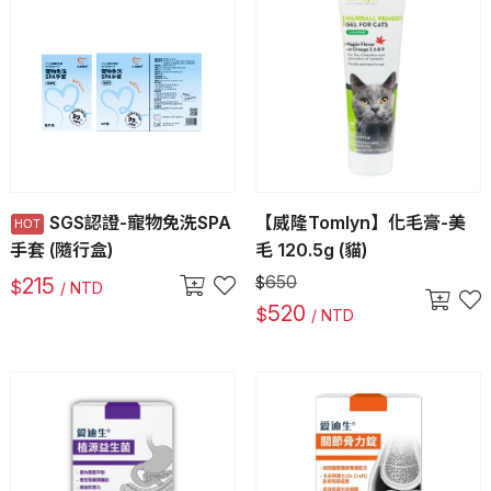
SGS認證-寵物免洗SPA
【威隆Tomlyn】化毛膏-美
手套 (隨行盒)
毛 120.5g (貓)
650
215
$
$
/ NTD
520
$
/ NTD