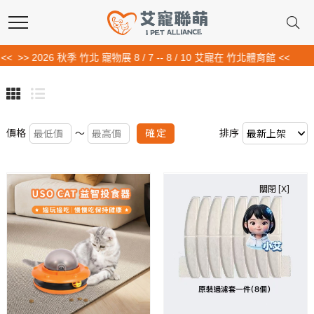
2026 秋季 竹北 寵物展 8 / 7 -- 8 / 10 艾寵在 竹北體育館 <<
確定
價格
～
排序
關閉 [X]