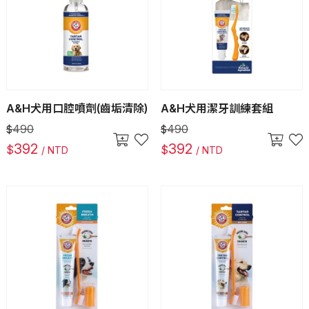
A&H犬用口腔噴劑(齒垢清除)
A&H犬用潔牙訓練套組
490
490
$
$
392
392
$
$
/ NTD
/ NTD