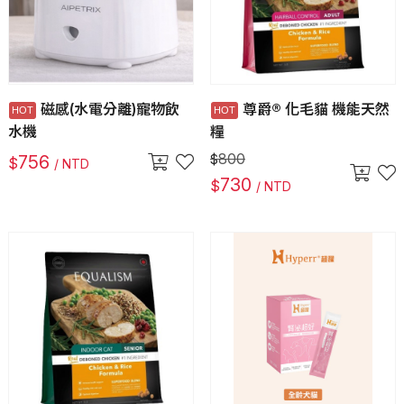
磁感(水電分離)寵物飲
尊爵® 化毛貓 機能天然
水機
糧
800
756
$
$
/ NTD
730
$
/ NTD