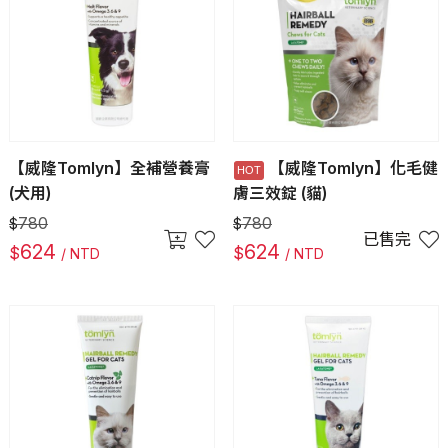
【威隆Tomlyn】全補營養膏
【威隆Tomlyn】化毛健
(犬用)
膚三效錠 (貓)
780
780
$
$
已售完
624
624
$
$
/ NTD
/ NTD