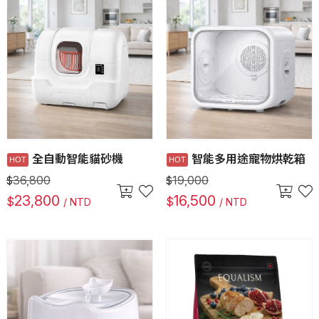
全自動智能貓砂機
智能多用途寵物烘乾箱
36,800
19,000
$
$
23,800
16,500
$
$
/ NTD
/ NTD