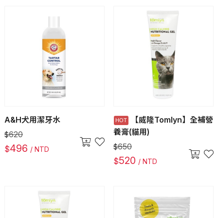
A&H犬用潔牙水
【威隆Tomlyn】全補營
養膏(貓用)
620
$
650
496
$
$
/ NTD
520
$
/ NTD