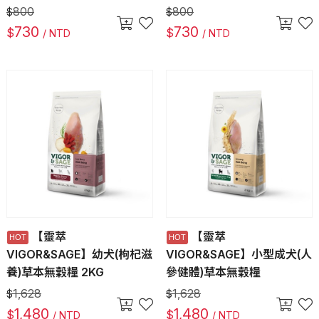
800
800
$
$
730
730
$
$
/ NTD
/ NTD
【靈萃
【靈萃
VIGOR&SAGE】幼犬(枸杞滋
VIGOR&SAGE】小型成犬(人
養)草本無穀糧 2KG
參健體)草本無穀糧
1,628
1,628
$
$
1,480
1,480
$
$
/ NTD
/ NTD