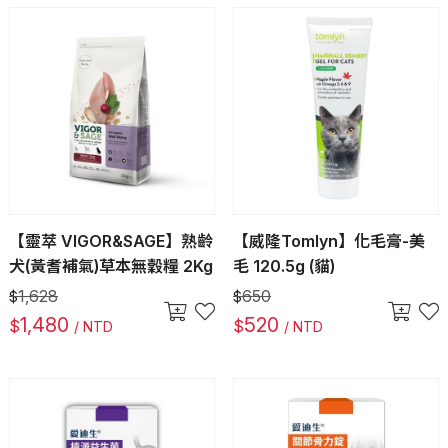
【靈萃 VIGOR&SAGE】熟齡
【威隆Tomlyn】化毛膏-美
犬(黃耆補氣)草本無穀糧 2Kg
毛 120.5g (貓)
1,628
650
$
$
1,480
520
$
$
/ NTD
/ NTD