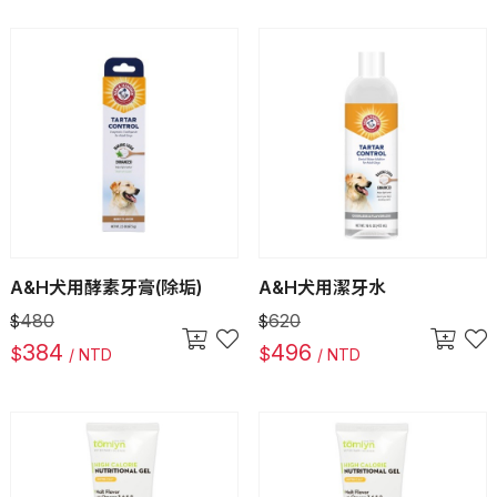
A&H犬用酵素牙膏(除垢)
A&H犬用潔牙水
480
620
$
$
384
496
$
$
/ NTD
/ NTD