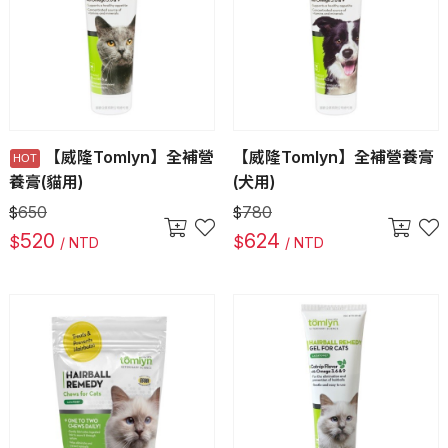
【威隆Tomlyn】全補營
【威隆Tomlyn】全補營養膏
養膏(貓用)
(犬用)
650
780
$
$
520
624
$
$
/ NTD
/ NTD