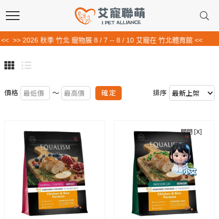
> 2026 秋季 竹北 寵物展 8 / 7 -- 8 / 10 艾寵在 竹北體育館 <<
確定
價格
～
排序
關閉 [X]