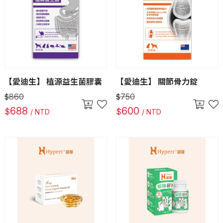
【愛迪生】 植源益生菌膠囊
【愛迪生】 關節骨力錠
860
750
$
$
688
600
$
$
/ NTD
/ NTD