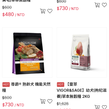
美毛)草本無穀糧
800
$
600
$
730
$
/ NTD
480
$
/ NTD
尊爵® 熟齡犬 機能天然
【靈萃
糧
VIGOR&SAGE】幼犬(枸杞滋
養)草本無穀糧 2KG
800
$
1,628
730
$
$
/ NTD