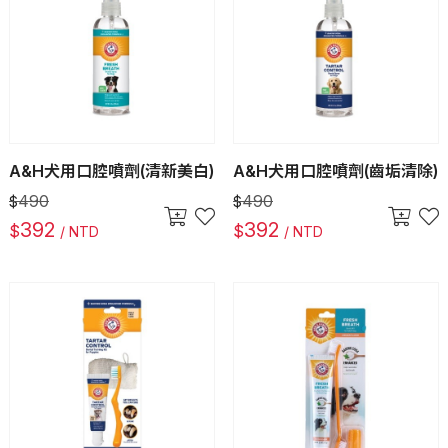
A&H犬用口腔噴劑(清新美白)
A&H犬用口腔噴劑(齒垢清除)
490
490
$
$
392
392
$
$
/ NTD
/ NTD