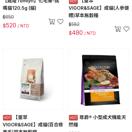
【威隆Tomlyn】化毛膏-挑
【靈萃
嘴貓120.5g (貓)
VIGOR&SAGE】成貓(人參健
體)草本無穀糧
650
$
582
520
$
$
/ NTD
480
$
/ NTD
【靈萃
尊爵® 小型成犬機能天
VIGOR&SAGE】成貓(百合根
然糧