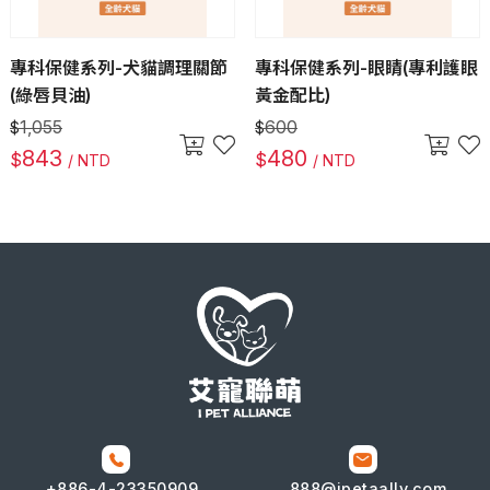
專科保健系列-犬貓調理關節
專科保健系列-眼睛(專利護眼
(綠唇貝油)
黃金配比)
1,055
600
$
$
843
480
$
$
/ NTD
/ NTD
+886-4-
23350909
888@ipetaally.com