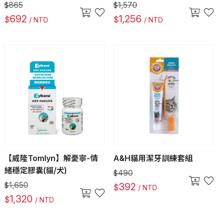
865
1,570
$
$
692
1,256
$
$
/ NTD
/ NTD
【威隆Tomlyn】解憂寧-情
A&H貓用潔牙訓練套組
緒穩定膠囊(貓/犬)
490
$
1,650
$
392
$
/ NTD
1,320
$
/ NTD