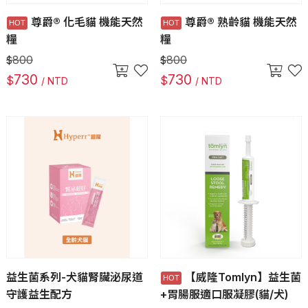
尊爵® 化毛貓 機能天然
尊爵® 熟齡貓 機能天然
糧
糧
800
800
$
$
730
730
$
$
/ NTD
/ NTD
益生菌系列-犬貓腎臟泌尿道
【威隆Tomlyn】益生菌
守護益生配方
+胃腸服適口服凝膠(貓/犬)