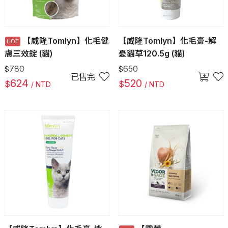
【威隆Tomlyn】化毛健
【威隆Tomlyn】化毛膏-解
膚三效錠 (貓)
憂貓草120.5g (貓)
780
650
$
$
已售完
624
520
$
$
/ NTD
/ NTD