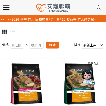
<<
>> 2026 秋季 竹北 寵物展 8 / 7 -- 8 / 10 艾寵在 竹北體育館 <<
確定
價格
～
排序
關閉 [X]