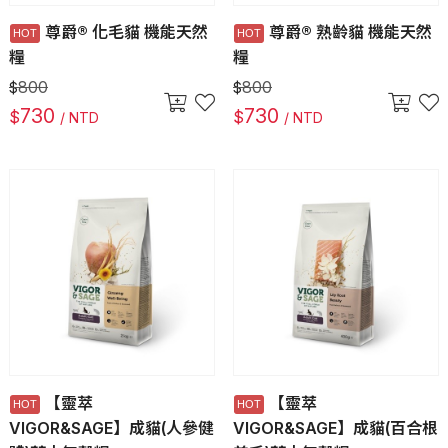
尊爵® 化毛貓 機能天然
尊爵® 熟齡貓 機能天然
糧
糧
800
800
$
$
730
730
$
$
/ NTD
/ NTD
【靈萃
【靈萃
VIGOR&SAGE】成貓(人參健
VIGOR&SAGE】成貓(百合根