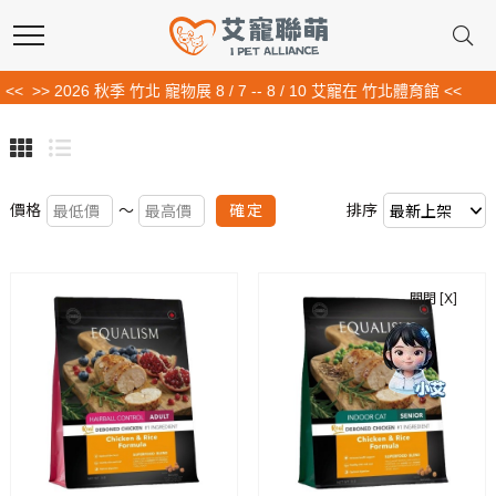
<<
>> 2026 秋季 竹北 寵物展 8 / 7 -- 8 / 10 艾寵在 竹北體育館 <<
確定
價格
～
排序
關閉 [X]