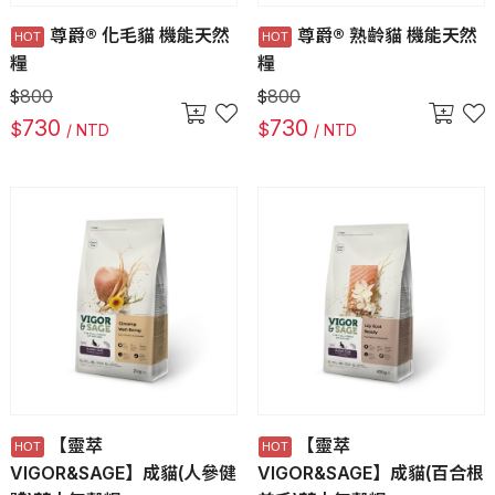
尊爵® 化毛貓 機能天然
尊爵® 熟齡貓 機能天然
糧
糧
800
800
$
$
730
730
$
$
/ NTD
/ NTD
【靈萃
【靈萃
VIGOR&SAGE】成貓(人參健
VIGOR&SAGE】成貓(百合根