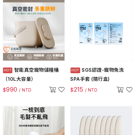
智能真空寵物儲糧桶
SGS認證-寵物免洗
（10L大容量）
SPA手套 (隨行盒)
990
215
$
$
/ NTD
/ NTD