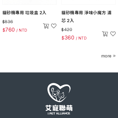
貓砂機專用 垃圾盒 2入
貓砂機專用 淨味小魔方 濾
芯 2入
836
$
760
420
$
$
/ NTD
360
$
/ NTD
more