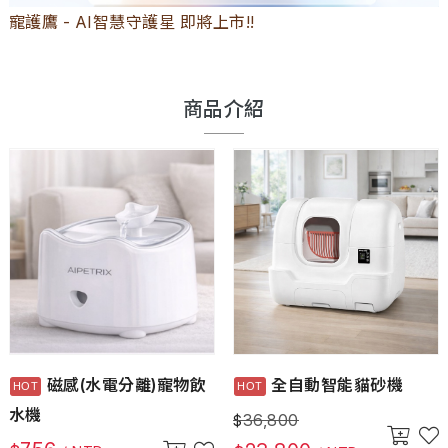
寵護鷹 - AI智慧守護星 即將上市!!
商品介紹
磁感(水電分離)寵物飲
全自動智能貓砂機
水機
36,800
$