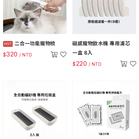
二合一功能寵物梳
磁感寵物飲水機 專用濾芯
一盒 8入
320
$
/ NTD
220
$
/ NTD