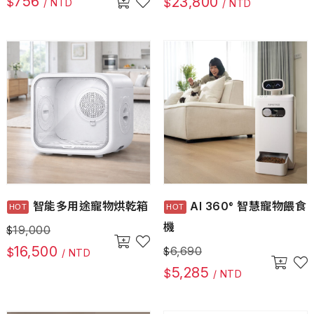
756
23,800
$
$
/ NTD
/ NTD
智能多用途寵物烘乾箱
AI 360° 智慧寵物餵食
機
19,000
$
16,500
6,690
$
$
/ NTD
5,285
$
/ NTD