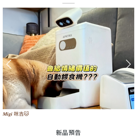
𝑴𝒊𝒈𝒊 咪吉🐱
新品預告