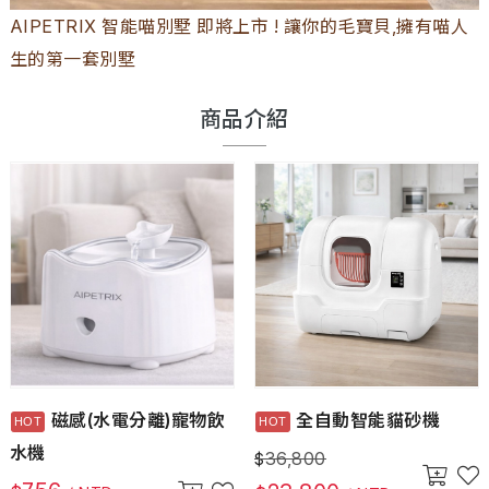
AIPETRIX 智能喵別墅 即將上市 ! 讓你的毛寶貝,擁有喵人
生的第一套別墅
商品介紹
磁感(水電分離)寵物飲
全自動智能貓砂機
水機
36,800
$