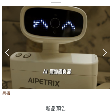
梟雄
新品預告