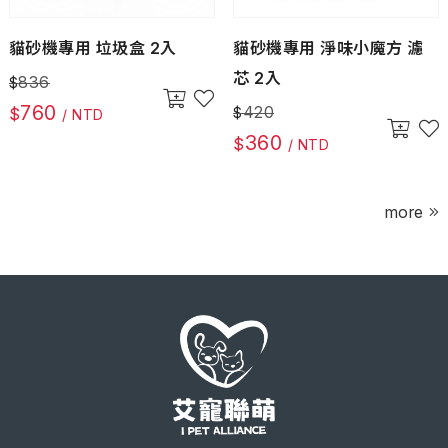
貓砂機專用 垃圾盒 2入
貓砂機專用 淨味小魔方 濾
芯 2入
836
$
760
420
$
$
/ NTD
360
$
/ NTD
more