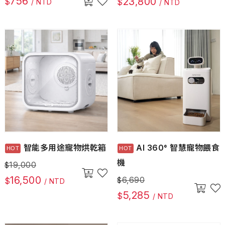
756
23,800
$
$
/ NTD
/ NTD
智能多用途寵物烘乾箱
AI 360° 智慧寵物餵食
機
19,000
$
16,500
6,690
$
$
/ NTD
5,285
$
/ NTD