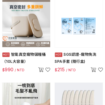
智能真空寵物儲糧桶
SGS認證-寵物免洗
（10L大容量）
SPA手套 (隨行盒)
990
215
$
$
/ NTD
/ NTD