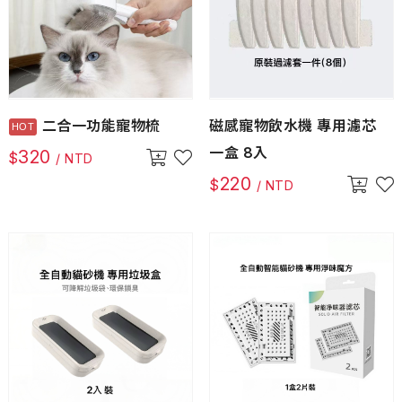
二合一功能寵物梳
磁感寵物飲水機 專用濾芯
一盒 8入
320
$
/ NTD
220
$
/ NTD