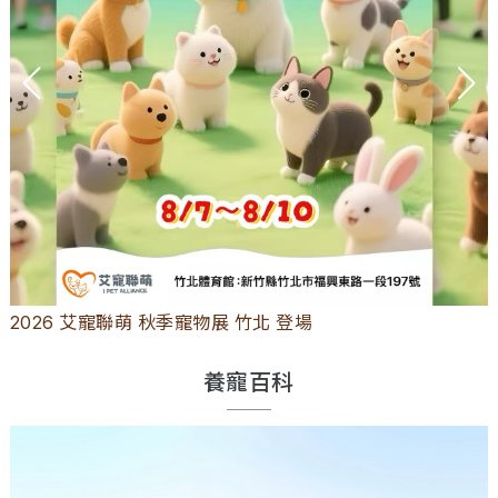
2026 艾寵聯萌 秋季寵物展 竹北 登場
養寵百科