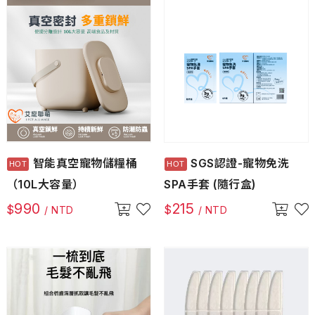
智能真空寵物儲糧桶
SGS認證-寵物免洗
（10L大容量）
SPA手套 (隨行盒)
990
215
$
$
/ NTD
/ NTD