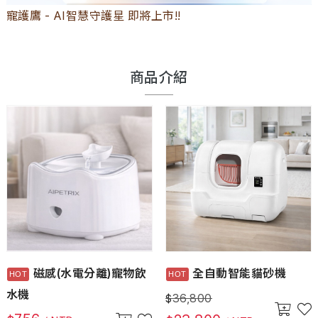
寵護鷹 - AI智慧守護星 即將上市!!
商品介紹
磁感(水電分離)寵物飲
全自動智能貓砂機
水機
36,800
$