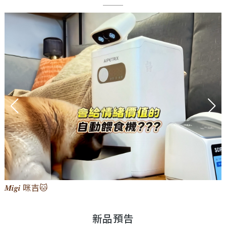
𝑴𝒊𝒈𝒊 咪吉🐱
新品預告