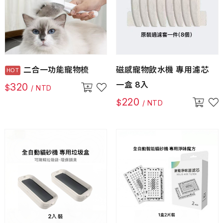
二合一功能寵物梳
磁感寵物飲水機 專用濾芯
一盒 8入
320
$
/ NTD
220
$
/ NTD