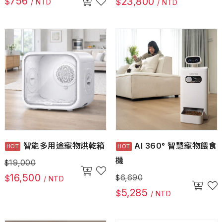
756
23,800
$
$
/ NTD
/ NTD
智能多用途寵物烘乾箱
AI 360° 智慧寵物餵食
機
19,000
$
16,500
6,690
$
$
/ NTD
5,285
$
/ NTD