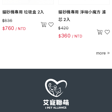
貓砂機專用 垃圾盒 2入
貓砂機專用 淨味小魔方 濾
芯 2入
836
$
760
420
$
$
/ NTD
360
$
/ NTD
more