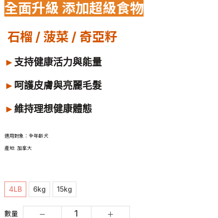
全面升級 添加超級食物
石榴 / 菠菜 / 奇亞籽
►
支持健康活力與能量
►
呵護皮膚與亮麗毛髮
►
維持理想健康體態
適用對象：全年齡犬
產地: 加拿大
4LB
6kg
15kg
數量