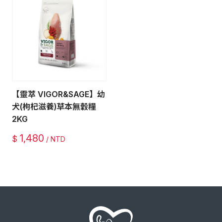
【靈萃 VIGOR&SAGE】幼
犬(枸杞滋養)草本無穀糧
2KG
1,480
$
/ NTD