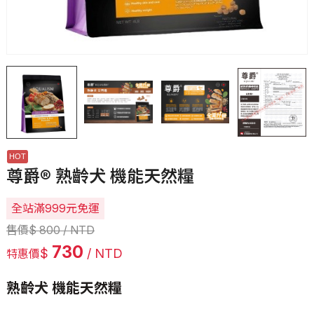
尊爵® 熟齡犬 機能天然糧
全站滿999元免運
售價
$
800
/ NTD
730
$
/ NTD
特惠價
熟齡犬 機能天然糧