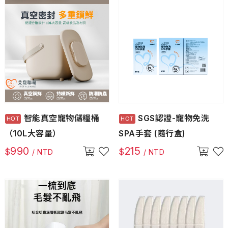
智能真空寵物儲糧桶
SGS認證-寵物免洗
（10L大容量）
SPA手套 (隨行盒)
990
215
$
$
/ NTD
/ NTD