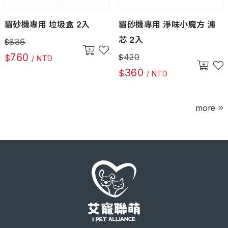
貓砂機專用 垃圾盒 2入
貓砂機專用 淨味小魔方 濾
芯 2入
836
$
760
420
$
$
/ NTD
360
$
/ NTD
more