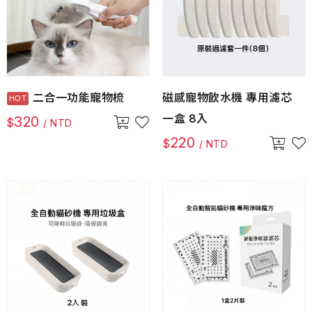
二合一功能寵物梳
磁感寵物飲水機 專用濾芯
一盒 8入
320
$
/ NTD
220
$
/ NTD