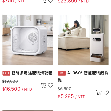
756
23,800
$
$
/ NTD
/ NTD
智能多用途寵物烘乾箱
AI 360° 智慧寵物餵食
機
19,000
$
16,500
6,690
$
$
/ NTD
5,285
$
/ NTD