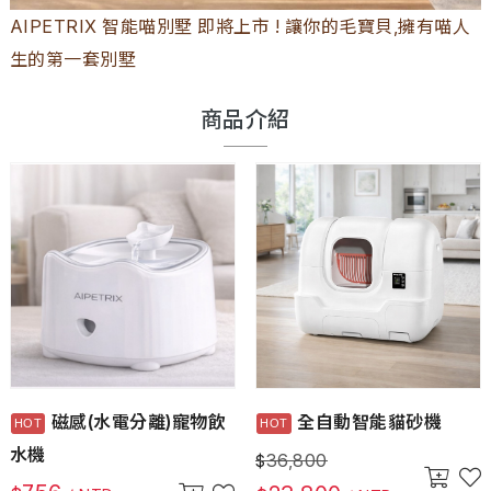
AIPETRIX 智能喵別墅 即將上市 ! 讓你的毛寶貝,擁有喵人
生的第一套別墅
商品介紹
磁感(水電分離)寵物飲
全自動智能貓砂機
水機
36,800
$