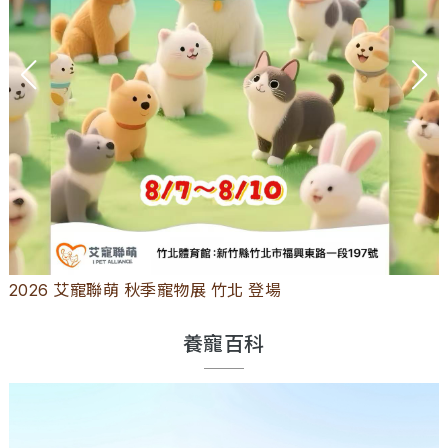
2026 艾寵聯萌 秋季寵物展 竹北 登場
養寵百科