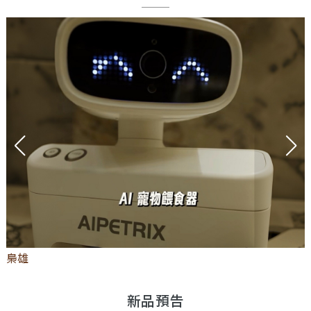
梟雄
新品預告