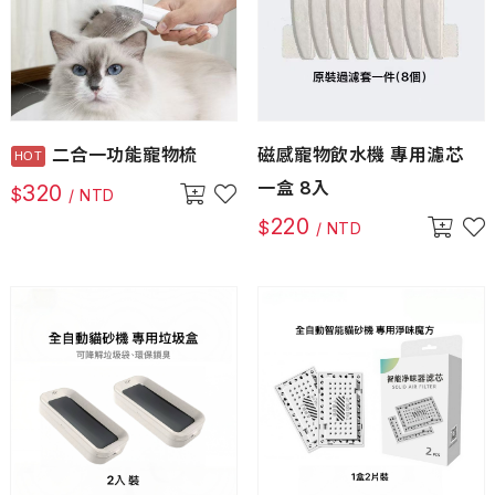
二合一功能寵物梳
磁感寵物飲水機 專用濾芯
一盒 8入
320
$
/ NTD
220
$
/ NTD