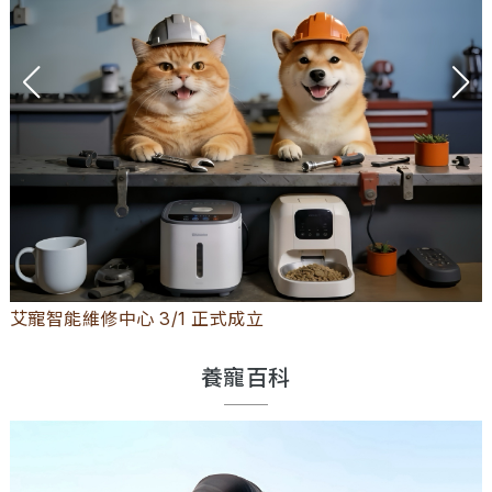
2026 艾寵聯萌 秋季寵物展 竹北 登場
養寵百科