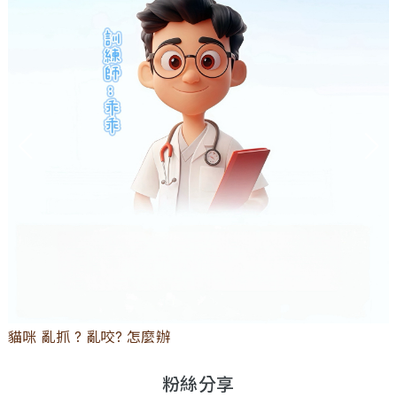
如何依寵物年齡挑選適合的寵糧? 吃得安心?
粉絲分享