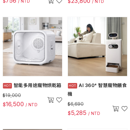
756
23,800
$
$
/ NTD
/ NTD
智能多用途寵物烘乾箱
AI 360° 智慧寵物餵食
機
19,000
$
16,500
6,690
$
$
/ NTD
5,285
$
/ NTD