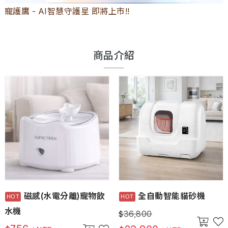
寵護鷹 - AI智慧守護星 即將上市!!
商品介紹
磁感(水電分離)寵物飲
全自動智能貓砂機
水機
36,800
$