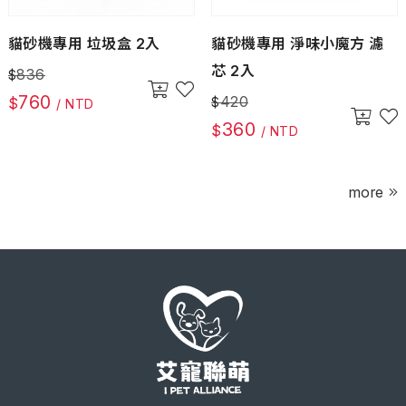
貓砂機專用 垃圾盒 2入
貓砂機專用 淨味小魔方 濾
芯 2入
836
$
760
420
$
$
/ NTD
360
$
/ NTD
more