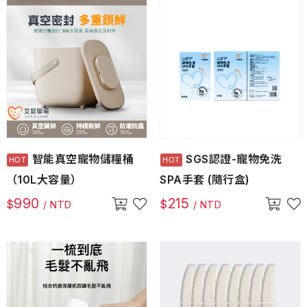
智能真空寵物儲糧桶
SGS認證-寵物免洗
（10L大容量）
SPA手套 (隨行盒)
990
215
$
$
/ NTD
/ NTD