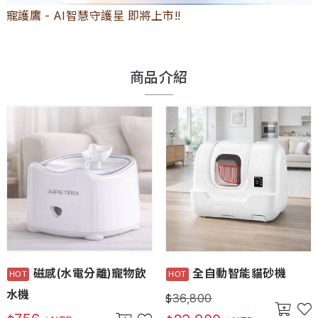
寵護鷹 - AI智慧守護星 即將上市!!
商品介紹
磁感(水電分離)寵物飲
全自動智能貓砂機
水機
36,800
$