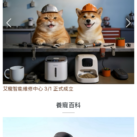
2026 艾寵聯萌 秋季寵物展 竹北 登場
養寵百科