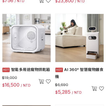
756
23,800
$
$
/ NTD
/ NTD
智能多用途寵物烘乾箱
AI 360° 智慧寵物餵食
機
19,000
$
16,500
6,690
$
$
/ NTD
5,285
$
/ NTD