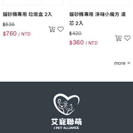
貓砂機專用 垃圾盒 2入
貓砂機專用 淨味小魔方 濾
芯 2入
836
$
760
420
$
$
/ NTD
360
$
/ NTD
more