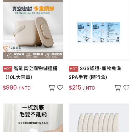
智能真空寵物儲糧桶
SGS認證-寵物免洗
（10L大容量）
SPA手套 (隨行盒)
990
215
$
$
/ NTD
/ NTD