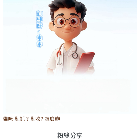
貓咪 亂抓 ? 亂咬? 怎麼辦
粉絲分享