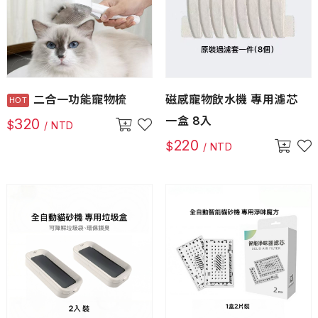
二合一功能寵物梳
磁感寵物飲水機 專用濾芯
一盒 8入
320
$
/ NTD
220
$
/ NTD