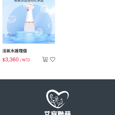
活氧水護理儀
3,360
$
/ NTD