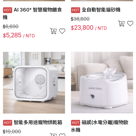
AI 360° 智慧寵物餵食
全自動智能貓砂機
機
36,800
$
6,690
$
23,800
$
/ NTD
5,285
$
/ NTD
智能多用途寵物烘乾箱
磁感(水電分離)寵物飲
水機
19,000
$