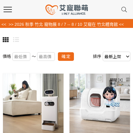
<
>> 2026 秋季 竹北 寵物展 8 / 7 -- 8 / 10 艾寵在 竹北體育館 <<
確定
價格
～
排序
關閉 [X]