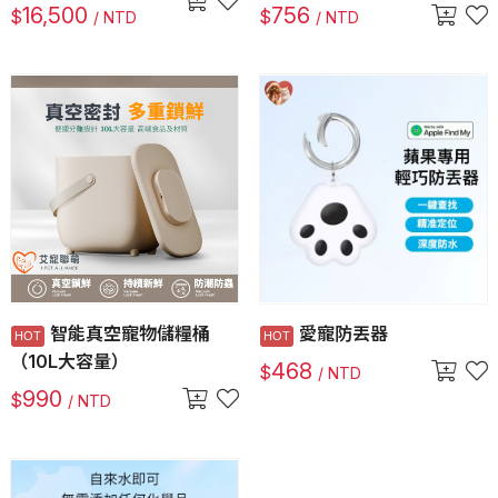
16,500
756
$
$
/ NTD
/ NTD
智能真空寵物儲糧桶
愛寵防丟器
（10L大容量）
468
$
/ NTD
990
$
/ NTD